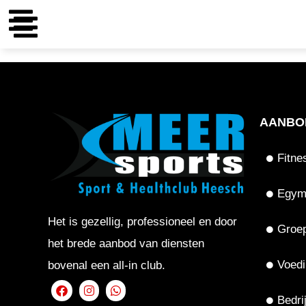
AANBO
Fitne
Egy
Het is gezellig, professioneel en door
Groe
het brede aanbod van diensten
Voedi
bovenal een all-in club.
Bedri