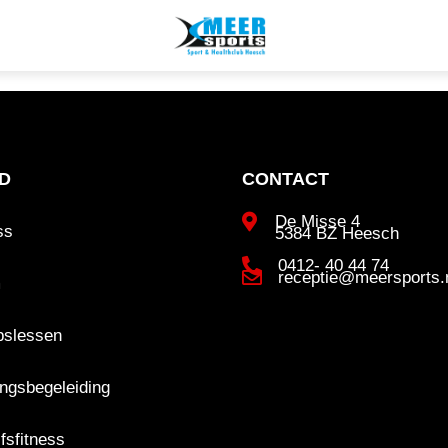
D
CONTACT
De Misse 4
ss
5384 BZ Heesch
0412- 40 44 74
receptie@meersports.
m
pslessen
ngsbegeleiding
jfsfitness